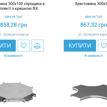
вина 300х100 спрощена в
Хрестовина 300х5
плекті з кришкою IEK
ціна за 1шт
ціна за 1шт
858,28
грн
867,32
гр
Залишити відгук
Залишити відг
ИТИ
КУПИТИ
В наявності
В наявності