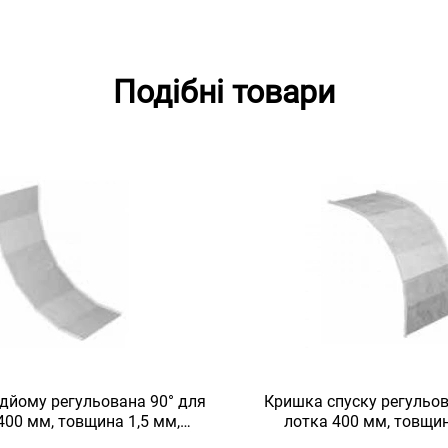
Подібні товари
дйому регульована 90° для
Кришка спуску регульов
400 мм, товщина 1,5 мм,
лотка 400 мм, товщин
чеоцинкована, Eurotray
гарячеоцинкована, E