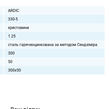
ARDIC
330-5
хрестовини
1.25
сталь гарячеоцинкована за методом Сендзіміра
300
50
300х50