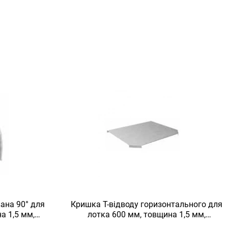
ана 90° для
Кришка Т-відводу горизонтального для
а 1,5 мм,
лотка 600 мм, товщина 1,5 мм,
urotray
гарячеоцинкована, Eurotray