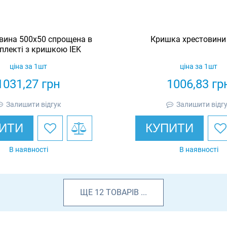
вина 500х50 спрощена в
Кришка хрестовини 
плекті з кришкою IEK
ціна за 1шт
ціна за 1шт
1031,27
грн
1006,83
гр
Залишити відгук
Залишити відг
ИТИ
КУПИТИ
В наявності
В наявності
ЩЕ
12
ТОВАРІВ
...