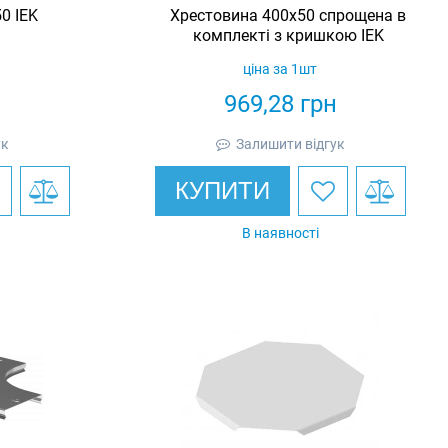
0 IEK
Хрестовина 400х50 спрощена в
комплекті з кришкою IEK
ціна за 1шт
н
969,28
грн
ук
Залишити відгук
КУПИТИ
В наявності