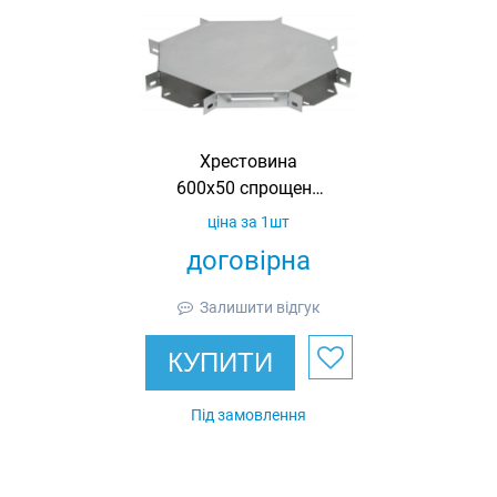
Хрестовина
600х50 спрощена
в комплекті з
ціна за 1шт
кришкою IEK
договірна
Залишити відгук
КУПИТИ
Під замовлення