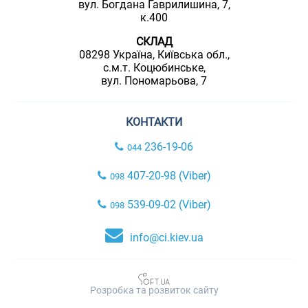
вул. Богдана Гаврилишина, 7,
к.400
СКЛАД
08298 Україна, Київська обл.,
с.м.т. Коцюбинське,
вул. Пономарьова, 7
КОНТАКТИ
236-19-06
044
407-20-98 (Viber)
098
539-09-02 (Viber)
098
info@ci.kiev.ua
Розробка та розвиток сайту