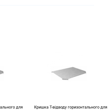
кального для
Кришка Т-відводу горизонтального для