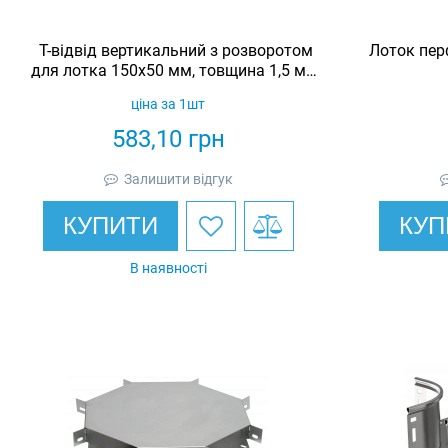
Т-відвід вертикальний з розворотом
Лоток пер
для лотка 150х50 мм, товщина 1,5 мм,
гарячеоцинкований, Eurotray
ціна за 1шт
583,10
грн
Залишити відгук
КУПИТИ
КУП
В наявності