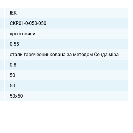
IEK
CKR01-0-050-050
хрестовини
0.55
сталь гарячеоцинкована за методом Сендзіміра
0.8
50
50
50х50