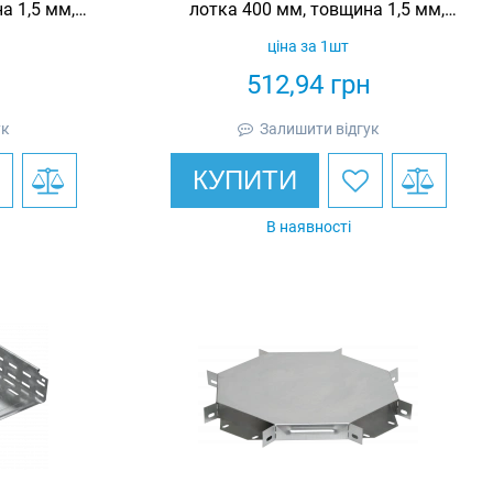
а 1,5 мм,
лотка 400 мм, товщина 1,5 мм,
urotray
гарячеоцинкована, Eurotray
ціна за 1шт
н
512,94
грн
ук
Залишити відгук
КУПИТИ
В наявності