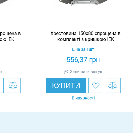
прощена в
Хрестовина 150х80 спрощена в
ою IEK
комплекті з кришкою IEK
ціна за 1шт
н
556,37
грн
ук
Залишити відгук
КУПИТИ
В наявності