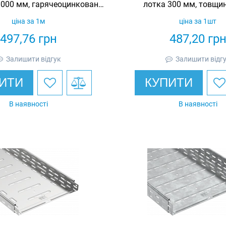
000 мм, гарячеоцинкована,
лотка 300 мм, товщин
Eurotray
гарячеоцинкована, E
ціна за 1м
ціна за 1шт
497,76
грн
487,20
гр
Залишити відгук
Залишити відг
ИТИ
КУПИТИ
В наявності
В наявності