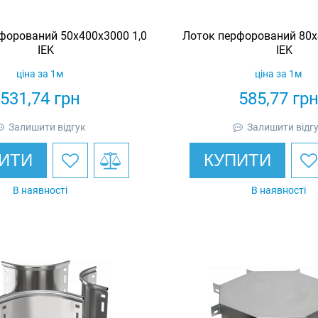
форований 50х400х3000 1,0
Лоток перфорований 80х
IEK
IEK
ціна за 1м
ціна за 1м
531,74
грн
585,77
гр
Залишити відгук
Залишити відг
ИТИ
КУПИТИ
В наявності
В наявності