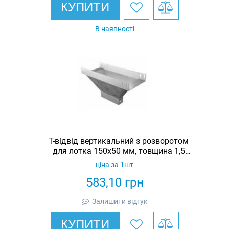
КУПИТИ
В наявності
Т-відвід вертикальний з розворотом
для лотка 150х50 мм, товщина 1,5
мм, гарячеоцинкований, Eurotray
ціна за 1шт
583,10
грн
Залишити відгук
КУПИТИ