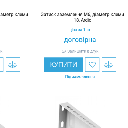
іаметр клеми
Затиск заземлення M6, діаметр клеми
18, Ardic
ціна за 1шт
договірна
ук
Залишити відгук
КУПИТИ
Під замовлення