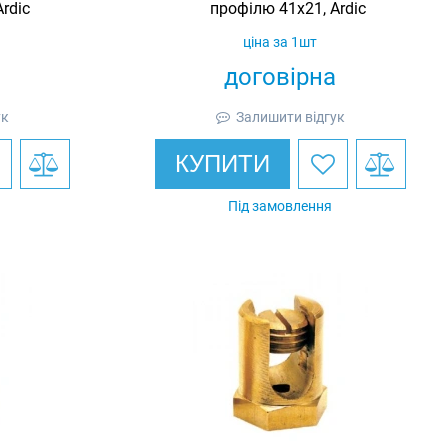
rdic
профілю 41х21, Ardic
ціна за 1шт
договірна
ук
Залишити відгук
КУПИТИ
Під замовлення