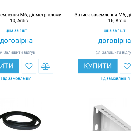
землення M6, діаметр клеми
Затиск заземлення M6, д
10, Ardic
16, Ardic
ціна за 1шт
ціна за 1шт
договірна
договірна
Залишити відгук
Залишити відг
ИТИ
КУПИТИ
Під замовлення
Під замовлення