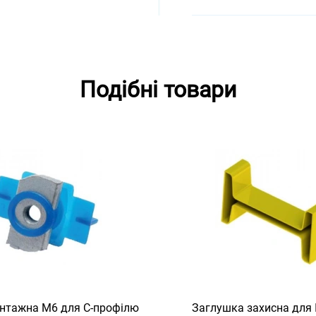
Подібні товари
нтажна M6 для C-профілю
Заглушка захисна для I