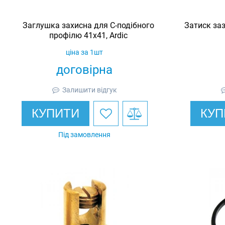
Заглушка захисна для С-подібного
Затиск за
профілю 41х41, Ardic
ціна за 1шт
договірна
Залишити відгук
КУПИТИ
КУП
Під замовлення