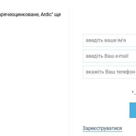
арячеоцинковане, Ardic" ще
*
-
Зареєструватися