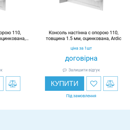
орою 110,
Консоль настінна c опорою 110,
оцинкована,
товщина 1.5 мм, оцинкована, Ardic
ціна за 1шт
договірна
ук
Залишити відгук
КУПИТИ
Під замовлення