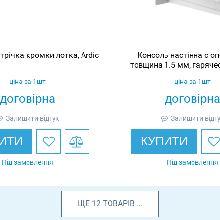
трічка кромки лотка, Ardic
Консоль настінна c оп
товщина 1.5 мм, гаряче
Ardic
ціна за 1шт
ціна за 1шт
договірна
договірна
Залишити відгук
Залишити відг
ИТИ
КУПИТИ
Під замовлення
Під замовлення
ЩЕ
12
ТОВАРІВ
...