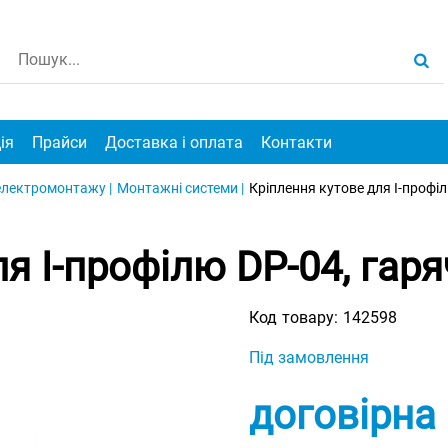
ія
Прайси
Доставка і оплата
Контакти
електромонтажу |
Монтажні системи |
Кріплення кутове для I-профіл
я I-профілю DP-04, гар
Код товару:
142598
Під замовлення
договірна