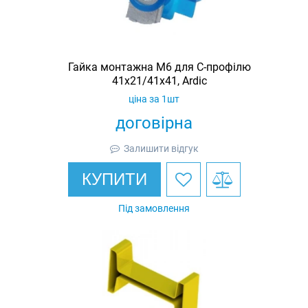
Гайка монтажна M6 для C-профілю
41х21/41х41, Ardic
ціна за 1шт
договірна
Залишити відгук
КУПИТИ
Під замовлення