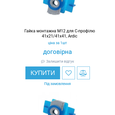
Гайка монтажна M12 для C-профілю
41х21/41х41, Ardic
ціна за 1шт
договірна
Залишити відгук
КУПИТИ
Під замовлення