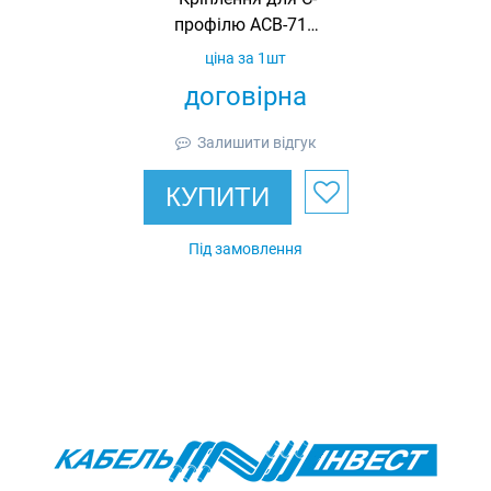
профілю ACB-711,
гарячеоцинковане,
ціна за 1шт
Ardic
договірна
Залишити відгук
КУПИТИ
Під замовлення