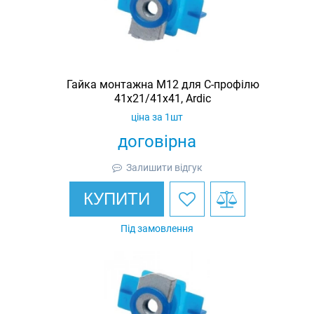
Гайка монтажна M12 для C-профілю
41х21/41х41, Ardic
ціна за 1шт
договірна
Залишити відгук
КУПИТИ
Під замовлення