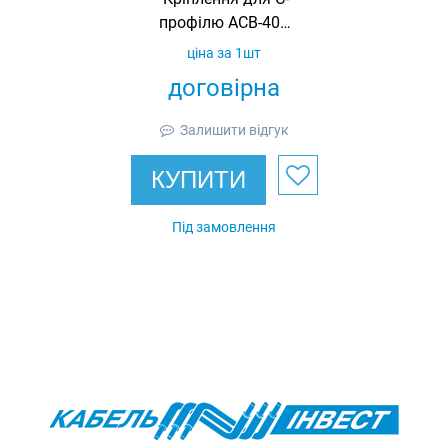
профілю ACB-407,
гарячеоцинковане,
ціна за 1шт
Ardic
договірна
Залишити відгук
КУПИТИ
Під замовлення