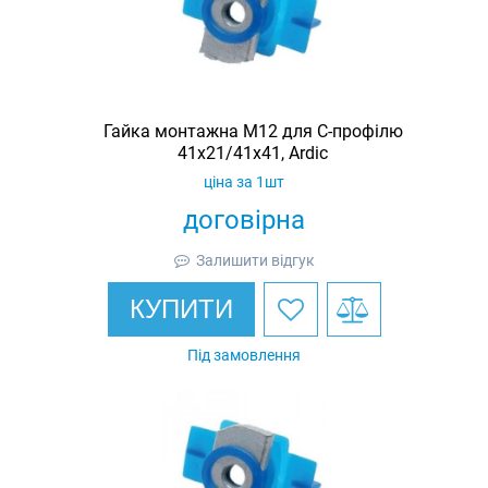
Гайка монтажна M12 для C-профілю
41х21/41х41, Ardic
ціна за 1шт
договірна
Залишити відгук
КУПИТИ
Під замовлення