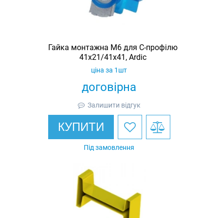
Гайка монтажна M6 для C-профілю
41х21/41х41, Ardic
ціна за 1шт
договірна
Залишити відгук
КУПИТИ
Під замовлення