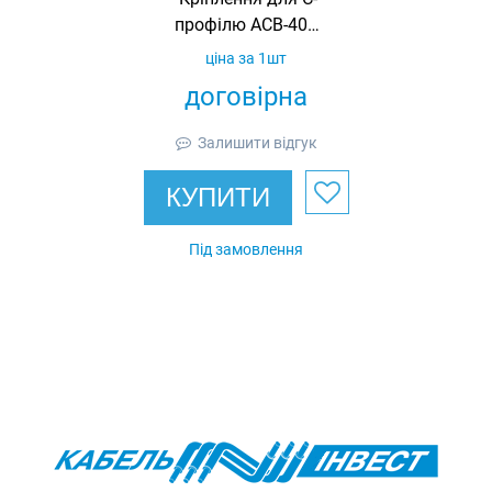
профілю ACB-402,
гарячеоцинковане,
ціна за 1шт
Ardic
договірна
Залишити відгук
КУПИТИ
Під замовлення