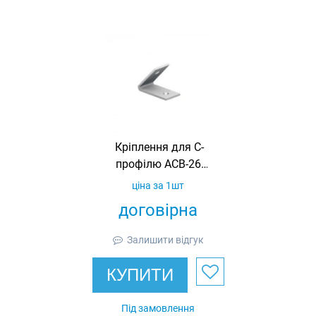
Кріплення для С-
профілю ACB-26,
гарячеоцинковане,
ціна за 1шт
Ardic
договірна
Залишити відгук
КУПИТИ
Під замовлення