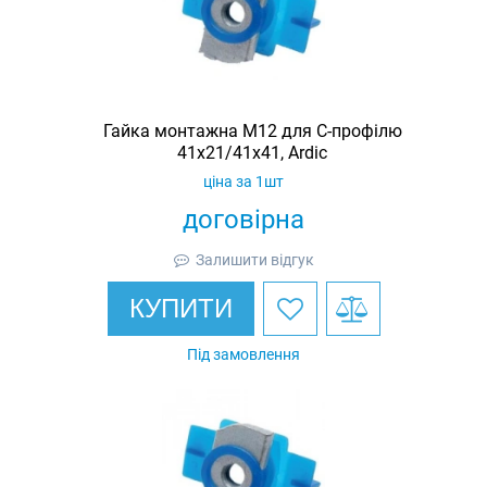
Гайка монтажна M12 для C-профілю
41х21/41х41, Ardic
ціна за 1шт
договірна
Залишити відгук
КУПИТИ
Під замовлення