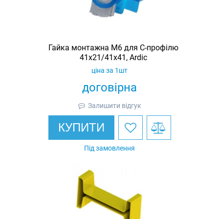
Гайка монтажна M6 для C-профілю
41х21/41х41, Ardic
ціна за 1шт
договірна
Залишити відгук
КУПИТИ
Під замовлення