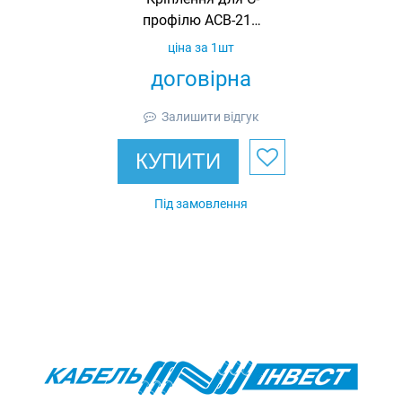
профілю ACB-210,
гарячеоцинковане,
ціна за 1шт
Ardic
договірна
Залишити відгук
КУПИТИ
Під замовлення