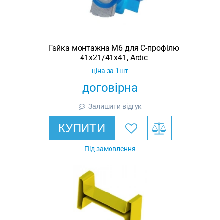
Гайка монтажна M6 для C-профілю
41х21/41х41, Ardic
ціна за 1шт
договірна
Залишити відгук
КУПИТИ
Під замовлення