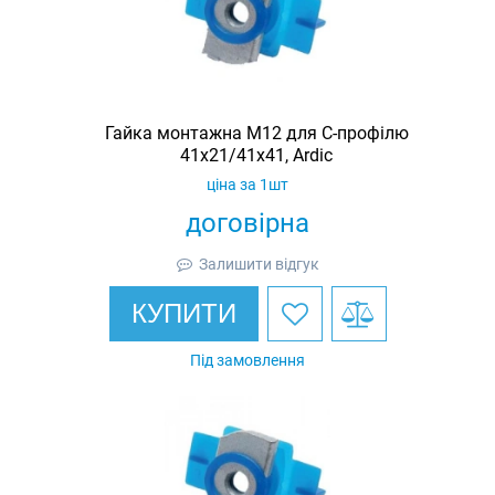
Гайка монтажна M12 для C-профілю
41х21/41х41, Ardic
ціна за 1шт
договірна
Залишити відгук
КУПИТИ
Під замовлення