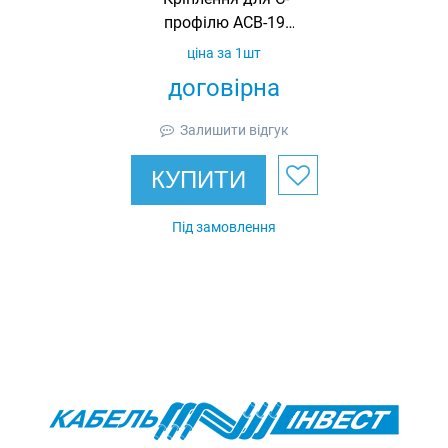
профілю ACB-19,
гарячеоцинковане,
ціна за 1шт
Ardic
договірна
Залишити відгук
КУПИТИ
Під замовлення