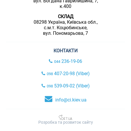
вул. Богдана Гаврилишина, 7,
к.400
СКЛАД
08298 Україна, Київська обл.,
с.м.т. Коцюбинське,
вул. Пономарьова, 7
КОНТАКТИ
236-19-06
044
407-20-98 (Viber)
098
539-09-02 (Viber)
098
info@ci.kiev.ua
Розробка та розвиток сайту