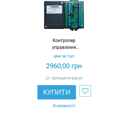
Контролер
управління
шлюзом Promix-
ціна за 1шт
CS.PD.02 (KZ-05)
2960,00
грн
Залишити відгук
КУПИТИ
В наявності