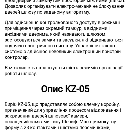
двое дверей з замкнутим простором між ними (шлюз).
Дозволяє організувати електро-механічне блокування
дверей шлюзу по заданому алгоритму.
Для здійснення контрольованого доступу в режимні
приміщення через окремий тамбур, з вхідними і
вихідними дверима, який називають шлюзом,
застосовуються замки та засувки, які відкриваються
подачею електричного сигналу. Управління такою
системою здійснює невеликий електронний пристрій -
контролер.
Є можливість налаштувати шість режимів організації
роботи шлюзу.
Опис KZ-05
Виріб KZ-05, що представляє собою клемну коробку,
призначений для управління процесом відкривання і
закривання дверей шлюзової камери,
оснащений замками типу Шериф. Має прямокутну
форму з 28 контактами і шістьма перемичками, і