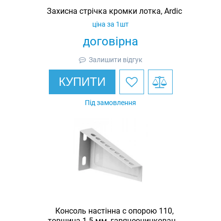
Захисна стрічка кромки лотка, Ardic
ціна за 1шт
договірна
Залишити відгук
КУПИТИ
Під замовлення
Консоль настінна c опорою 110,
товщина 1.5 мм, гарячеоцинкована,