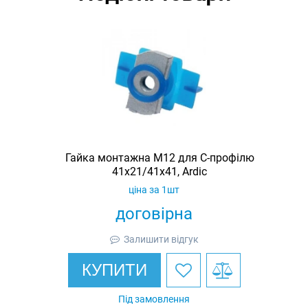
Гайка монтажна M12 для C-профілю
41х21/41х41, Ardic
ціна за 1шт
договірна
Залишити відгук
КУПИТИ
Під замовлення