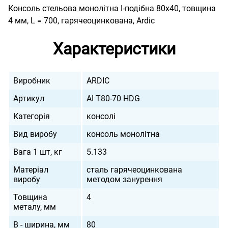
Консоль стельова монолітна I-подібна 80х40, товщина
4 мм, L = 700, гарячеоцинкована, Ardic
Характеристики
Виробник
ARDIC
Артикул
AI T80-70 HDG
Категорія
консолі
Вид виробу
консоль монолітна
Вага 1 шт, кг
5.133
Матеріал
сталь гарячеоцинкована
виробу
методом занурення
Товщина
4
металу, мм
B - ширина, мм
80