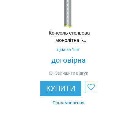
Консоль стельова
монолітна I-
подібна 80х40,
ціна за 1шт
товщина 4 мм, L =
договірна
700,
гарячеоцинкована,
Залишити відгук
Ardic
КУПИТИ
Під замовлення