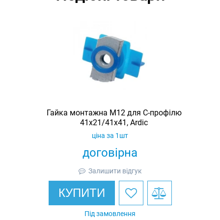
Гайка монтажна M12 для C-профілю
41х21/41х41, Ardic
ціна за 1шт
договірна
Залишити відгук
КУПИТИ
Під замовлення