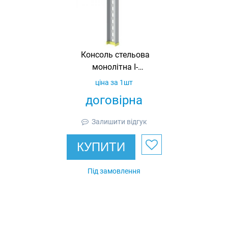
Консоль стельова
монолітна I-
подібна 80х40,
ціна за 1шт
товщина 4 мм, L =
договірна
2000,
гарячеоцинкована,
Залишити відгук
Ardic
КУПИТИ
Під замовлення