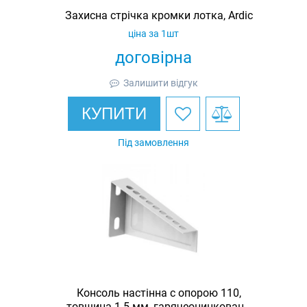
Захисна стрічка кромки лотка, Ardic
ціна за 1шт
договірна
Залишити відгук
КУПИТИ
Під замовлення
Консоль настінна c опорою 110,
товщина 1.5 мм, гарячеоцинкована,