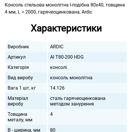
Консоль стельова монолітна I-подібна 80х40, товщина
4 мм, L = 2000, гарячеоцинкована, Ardic
Характеристики
Виробник
ARDIC
Артикул
AI T80-200 HDG
Категорія
консолі
Вид виробу
консоль монолітна
Вага 1 шт, кг
14.126
Матеріал
сталь гарячеоцинкована
виробу
методом занурення
Товщина
4
металу, мм
B - ширина, мм
80