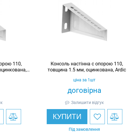
орою 110,
Консоль настінна c опорою 110,
оцинкована,
товщина 1.5 мм, оцинкована, Ardic
ціна за 1шт
договірна
ук
Залишити відгук
КУПИТИ
Під замовлення