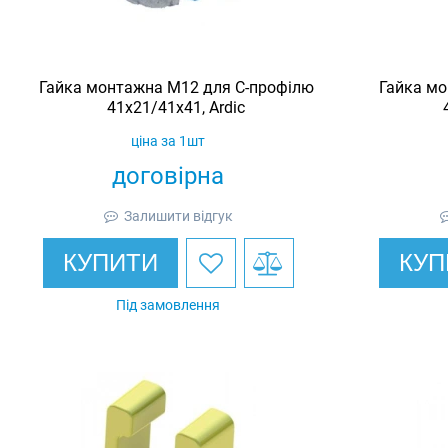
Гайка монтажна M12 для C-профілю
Гайка мо
41х21/41х41, Ardic
ціна за 1шт
договірна
Залишити відгук
КУПИТИ
КУП
Під замовлення