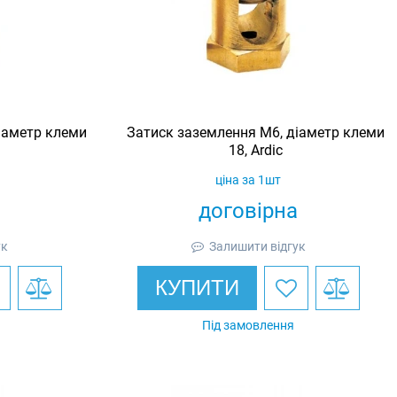
іаметр клеми
Затиск заземлення M6, діаметр клеми
18, Ardic
ціна за 1шт
договірна
ук
Залишити відгук
КУПИТИ
Під замовлення