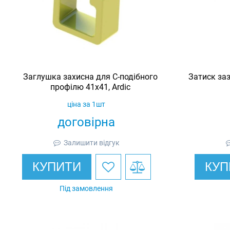
Заглушка захисна для С-подібного
Затиск за
профілю 41х41, Ardic
ціна за 1шт
договірна
Залишити відгук
КУПИТИ
КУП
Під замовлення