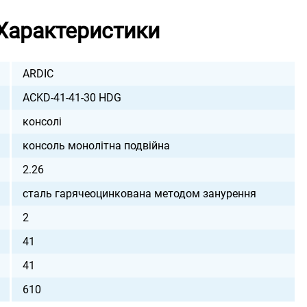
Характеристики
ARDIC
ACKD-41-41-30 HDG
консолі
консоль монолітна подвійна
2.26
сталь гарячеоцинкована методом занурення
2
41
41
610