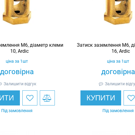
землення M6, діаметр клеми
Затиск заземлення M6, д
10, Ardic
16, Ardic
ціна за 1шт
ціна за 1шт
договірна
договірна
Залишити відгук
Залишити відг
ИТИ
КУПИТИ
Під замовлення
Під замовлення