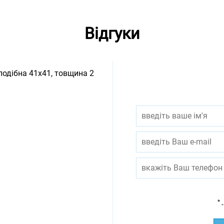
Відгуки
подібна 41х41, товщина 2
*
-