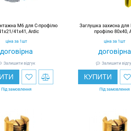
нтажна M6 для C-профілю
Заглушка захисна для I
41х21/41х41, Ardic
профілю 80х40, A
ціна за 1шт
ціна за 1шт
договірна
договірна
Залишити відгук
Залишити відг
ИТИ
КУПИТИ
Під замовлення
Під замовлення