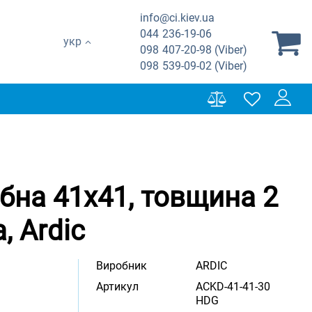
info@ci.kiev.ua
044
236-19-06
укр
098
407-20-98 (Viber)
098
539-09-02 (Viber)
бна 41х41, товщина 2
, Ardic
Виробник
ARDIC
Артикул
ACKD-41-41-30
HDG