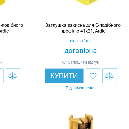
-подібного
Заглушка захисна для С-подібного
rdic
профілю 41х21, Ardic
ціна за 1шт
договірна
ук
Залишити відгук
КУПИТИ
Під замовлення