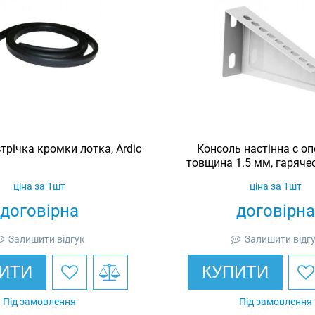
трічка кромки лотка, Ardic
Консоль настінна c оп
товщина 1.5 мм, гаряче
Ardic
ціна за 1шт
ціна за 1шт
договірна
договірна
Залишити відгук
Залишити відг
ИТИ
КУПИТИ
Під замовлення
Під замовлення