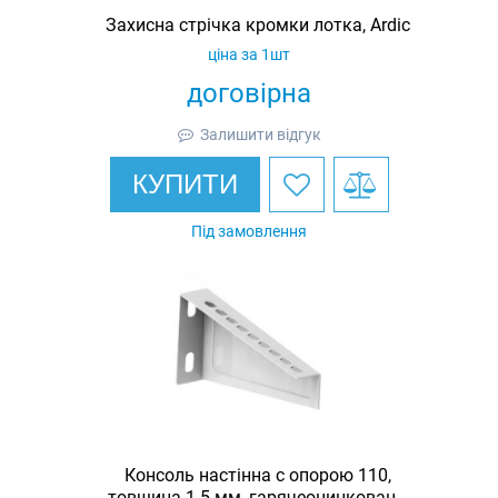
Захисна стрічка кромки лотка, Ardic
ціна за 1шт
договірна
Залишити відгук
КУПИТИ
Під замовлення
Консоль настінна c опорою 110,
товщина 1.5 мм, гарячеоцинкована,