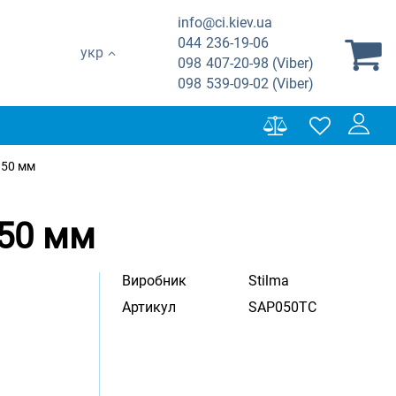
info@ci.kiev.ua
044
236-19-06
укр
098
407-20-98 (Viber)
098
539-09-02 (Viber)
 50 мм
 50 мм
Виробник
Stilma
Артикул
SAP050TC