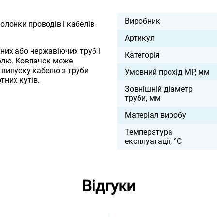
Виробник
олонки проводів і кабелів
Артикул
их або нержавіючих труб і
Категорія
белю. Ковпачок може
о випуску кабелю з труби
Умовний прохід МР, мм
тних кутів.
Зовнішній діаметр
труби, мм
Матеріал виробу
Температура
експлуатації, °С
Відгуки