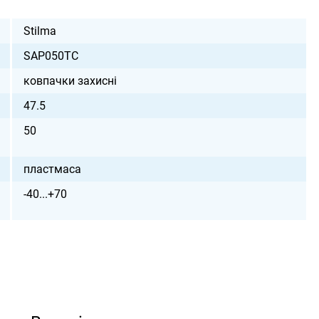
Stilma
SAP050TC
ковпачки захисні
47.5
50
пластмаса
-40...+70