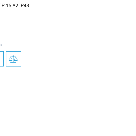
Р-15 У2 IP43
н
ук