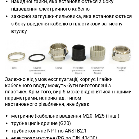
накидної гайки, яка встановлюється з боку
підведення електричного кабелю
захисної заглушки-пильовика, яка встановлюється
з боку введення кабелю в пластикову затискну
втулку
Залежно від умов експлуатації, корпус і гайки
кабельного вводу можуть бути виготовлені з
пластику. Крім того, виріб може відрізнятися і іншими
параметрами, наприклад, типом
настановного різьблення, яке буває:
метричне (кабельне введення М20, М25 і інші)
трубне циліндричне (G20)
трубне конічне NPT по ANSI B2.1
електроарматурне (PG по DIN 40430)