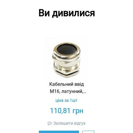
Ви дивилися
Кабельний ввід
М16, латунний,
IP68, (4-8 мм), з
ціна за 1шт
гайкою
110,81
грн
Залишити відгук