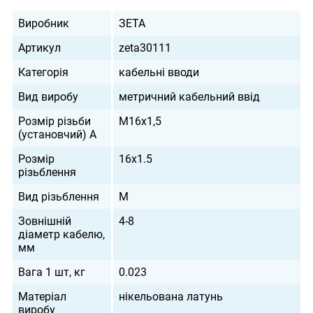
Виробник
ЗЕТА
Артикул
zeta30111
Категорія
кабельні вводи
Вид виробу
метричний кабельний ввід
Розмір різьби
M16х1,5
(установчий) А
Розмір
16х1.5
різьблення
Вид різьблення
M
Зовнішній
4-8
діаметр кабелю,
мм
Вага 1 шт, кг
0.023
Матеріал
нікельована латунь
виробу