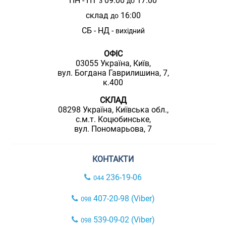
ПН - ПТ
09:00
17:00
з
до
склад
16:00
до
СБ - НД -
вихідний
ОФІС
03055 Україна, Київ,
вул. Богдана Гаврилишина, 7,
к.400
СКЛАД
08298 Україна, Київська обл.,
с.м.т. Коцюбинське,
вул. Пономарьова, 7
КОНТАКТИ
236-19-06
044
407-20-98 (Viber)
098
539-09-02 (Viber)
098