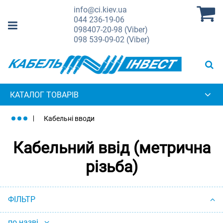
info@ci.kiev.ua
044
236-19-06
098
407-20-98 (Viber)
098
539-09-02 (Viber)
КАТАЛОГ ТОВАРІВ
Кабельні вводи
Кабельний ввід (метрична
різьба)
ФІЛЬТР
по назві