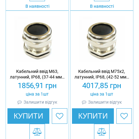
В наявності
В наявності
Кабельний ввід М63,
Кабельний ввід М75х2,
латунний, IP68, (37-44 мм),
латунний, IP68, (42-52 мм),
з гайкою
з гайкою
1856,91
грн
4017,85
грн
ціна за 1шт
ціна за 1шт
Залишити відгук
Залишити відгук
КУПИТИ
КУПИТИ