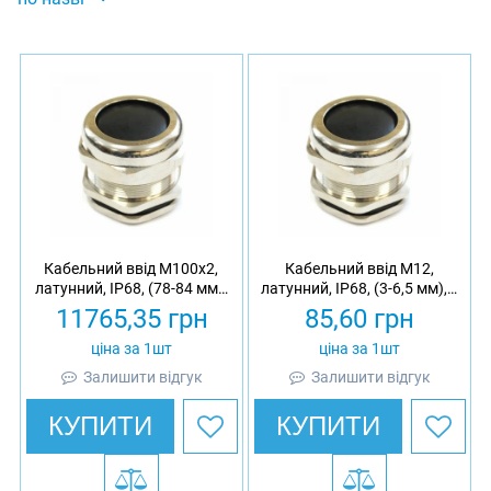
Кабельний ввід М100х2,
Кабельний ввід М12,
латунний, IP68, (78-84 мм),
латунний, IP68, (3-6,5 мм), з
з гайкою
гайкою
11765,35
грн
85,60
грн
ціна за 1шт
ціна за 1шт
Залишити відгук
Залишити відгук
КУПИТИ
КУПИТИ