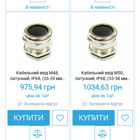
В наявності
В наявності
Кабельний ввід М48,
Кабельний ввід М50,
латунний, IP68, (26-39 мм),
латунний, IP68, (33-38 мм),
з гайкою
з гайкою
975,94
грн
1034,63
грн
ціна за 1шт
ціна за 1шт
Залишити відгук
Залишити відгук
КУПИТИ
КУПИТИ