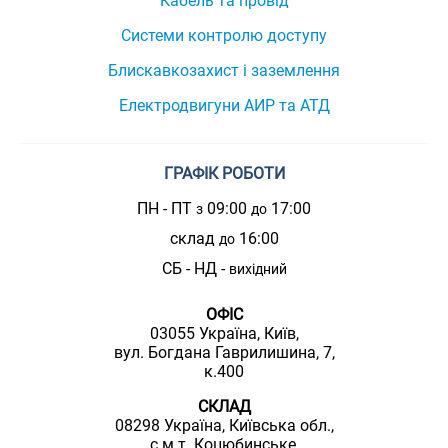
Кабель та провід
Системи контролю доступу
Блискавкозахист і заземлення
Електродвигуни АИР та АТД
ГРАФІК РОБОТИ
ПН - ПТ
09:00
17:00
з
до
склад
16:00
до
СБ - НД -
вихідний
ОФІС
03055 Україна, Київ,
вул. Богдана Гаврилишина, 7,
к.400
СКЛАД
08298 Україна, Київська обл.,
с.м.т. Коцюбинське,