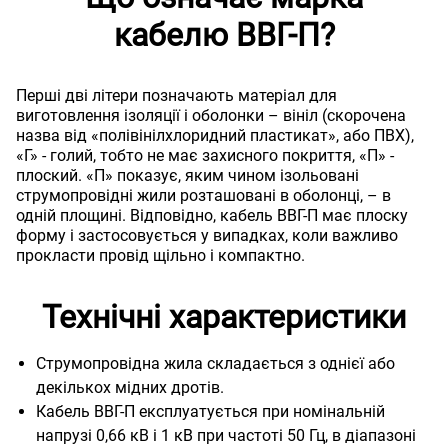
кабелю ВВГ-П?
Перші дві літери позначають матеріал для
виготовлення ізоляції і оболонки – вініл (скорочена
назва від «полівінілхлоридний пластикат», або ПВХ),
«Г» - голий, тобто не має захисного покриття, «П» -
плоский. «П» показує, яким чином ізольовані
струмопровідні жили розташовані в оболонці, – в
одній площині. Відповідно, кабель ВВГ-П має плоску
форму і застосовується у випадках, коли важливо
прокласти провід щільно і компактно.
Технічні характеристики
Струмопровідна жила складається з однієї або
декількох мідних дротів.
Кабель ВВГ-П експлуатується при номінальній
напрузі 0,66 кВ і 1 кВ при частоті 50 Гц, в діапазоні