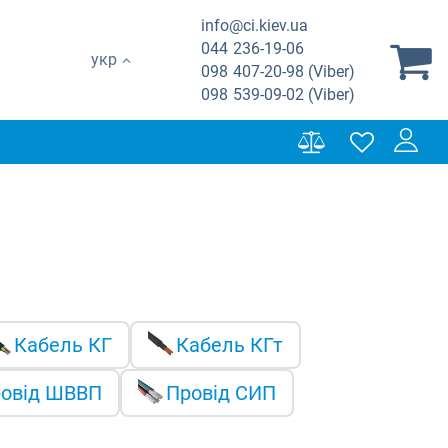
info@ci.kiev.ua
044
236-19-06
укр
098
407-20-98 (Viber)
098
539-09-02 (Viber)
Кабель КГ
Кабель КГт
овід ШВВП
Провід СИП