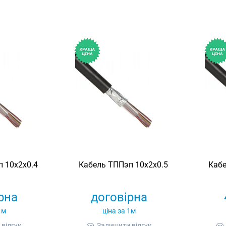
 10х2х0.4
Кабель ТППэп 10х2х0.5
Кабе
рна
договірна
1м
ціна за 1м
відгук
Залишити відгук