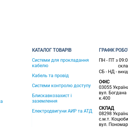
КАТАЛОГ ТОВАРІВ
ГРАФІК РОБО
Системи для прокладання
ПН - ПТ
09:
з
кабелю
скл
СБ - НД -
вихі
Кабель та провід
ОФІС
Системи контролю доступу
03055 Україна
вул. Богдана
Блискавкозахист і
к.400
заземлення
та
СКЛАД
Електродвигуни АИР та АТД
08298 Україна
с.м.т. Коцюби
вул. Пономар