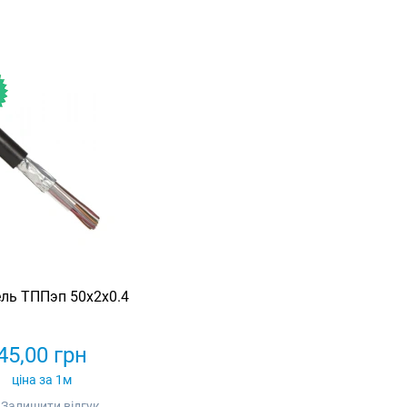
ль ТППэп 50х2х0.4
45,00
грн
ціна за 1м
Залишити відгук