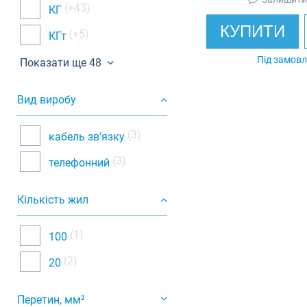
(+43)
КГ
КУПИТИ
(+5)
КГт
Під замов
Показати ще 48
Вид виробу
(3)
кабель зв'язку
(3)
телефонний
Кількість жил
(1)
100
(2)
20
Перетин, мм²