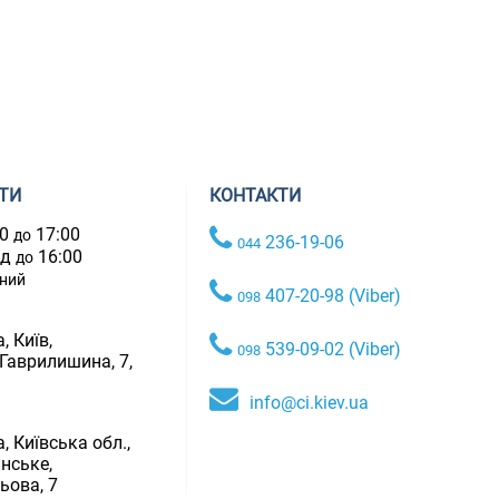
ТИ
КОНТАКТИ
00
17:00
до
236-19-06
044
ад
16:00
до
дний
407-20-98 (Viber)
098
, Київ,
539-09-02 (Viber)
098
 Гаврилишина, 7,
info@ci.kiev.ua
, Київська обл.,
нське,
ьова, 7