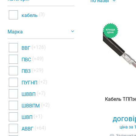
по назві
(3)
кабель
Марка
(+126)
ВВГ
(+49)
ПВС
(+29)
ПВ3
(+2)
ПУГНП
(+7)
ШВВП
Кабель ТППэп
(+2)
ШВВПМ
(+1)
ШВП
догові
ціна за 
(+64)
АВВГ
Залишити 