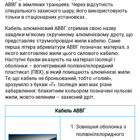
АВВГ в земляних траншеях. Через відсутність
спеціального захисного шару, його використовують
тільки в стаціонарних установках.
Кабель алюмінієвий АВВГ отримав свою назву
завдяки м'якому скрученому алюмінієвому дроту, що
представляє струмопровідні жили кабелю. Саме
перша літера абревіатури АВВГ позначає матеріал, з
якого виготовлені жили цього силового кабелю.
Наступні букви вказують на матеріал ізоляції і
оболонки – вогнетривкий полівінілхлоридний
пластикат (ПВХ), в який поміщають алюмінієві жили.
Те, що кабель не броньований, тобто «голий»,
зрозуміло з букви «Г». Ізоляція жил має різне
забарвлення: блакитним кольором позначені нульові
жили, жовто-зеленим – захисний дріт.
Кабель АВВГ
Зовнішня оболонка з
полівінілхлоридного