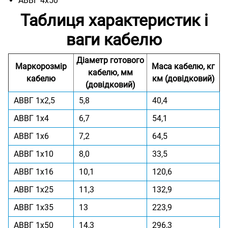
АВВГ 4х50
Таблиця характеристик і
ваги кабелю
Діаметр готового
Маркорозмір
Маса кабелю, кг
кабелю, мм
кабелю
км (довідковий)
(довідковий)
АВВГ 1x2,5
5,8
40,4
АВВГ 1x4
6,7
54,1
АВВГ 1x6
7,2
64,5
АВВГ 1x10
8,0
33,5
АВВГ 1x16
10,1
120,6
АВВГ 1x25
11,3
132,9
АВВГ 1x35
13
223,9
АВВГ 1x50
14,3
296,3