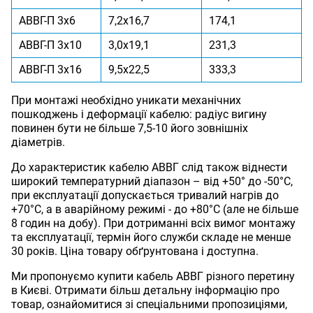
АВВГ-П 3x6
7,2x16,7
174,1
АВВГ-П 3x10
3,0x19,1
231,3
АВВГ-П 3x16
9,5x22,5
333,3
При монтажі необхідно уникати механічних
пошкоджень і деформації кабелю: радіус вигину
повинен бути не більше 7,5-10 його зовнішніх
діаметрів.
До характеристик кабелю АВВГ слід також віднести
широкий температурний діапазон – від +50° до -50°С,
при експлуатації допускається тривалий нагрів до
+70°С, а в аварійному режимі - до +80°С (але не більше
8 годин на добу). При дотриманні всіх вимог монтажу
та експлуатації, термін його служби складе не менше
30 років. Ціна товару обґрунтована і доступна.
Ми пропонуємо купити кабель АВВГ різного перетину
в Києві. Отримати більш детальну інформацію про
товар, ознайомитися зі спеціальними пропозиціями,