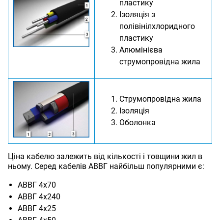
пластику
Ізоляція з
полівінілхлоридного
пластику
Алюмінієва
струмопровідна жила
Струмопровідна жила
Ізоляція
Оболонка
Ціна кабелю залежить від кількості і товщини жил в
ньому. Серед кабелів АВВГ найбільш популярними є:
АВВГ 4х70
АВВГ 4х240
АВВГ 4х25