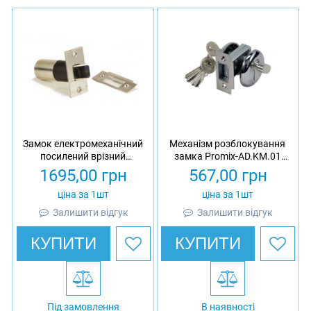
Замок електромеханічний
Механізм розблокування
посилений врізний
замка Promix-AD.KM.01
вуличного виконання
(ШЕРИФ-3В.КЛ)
1695,00
грн
567,00
грн
Promix-SM213.11
(ШЕРИФ-3В.У НЗ 24В)
ціна за 1шт
ціна за 1шт
Залишити відгук
Залишити відгук
КУПИТИ
КУПИТИ
Під замовлення
В наявності