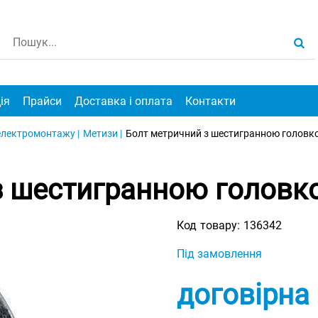
ія
Прайси
Доставка і оплата
Контакти
електромонтажу |
Метизи |
Болт метричний з шестигранною головко
з шестигранною головко
Код товару:
136342
Під замовлення
договірна