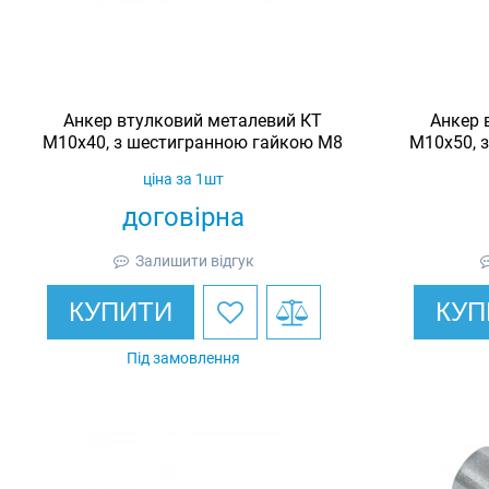
Анкер втулковий металевий КТ
Анкер 
М10х40, з шестигранною гайкою М8
М10х50, 
ціна за 1шт
договірна
Залишити відгук
КУПИТИ
КУП
Під замовлення