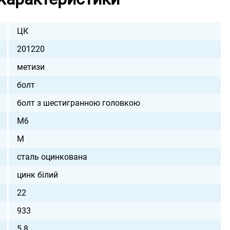
ЦК
201220
метизи
болт
болт з шестигранною головкою
М6
M
сталь оцинкована
цинк білий
22
933
5.8