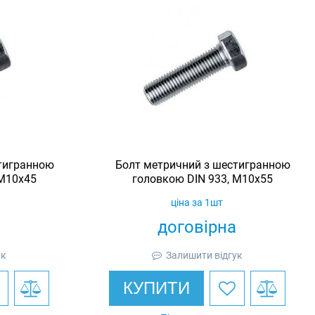
тигранною
Болт метричний з шестигранною
 М10х45
головкою DIN 933, М10х55
ціна за 1шт
договірна
ук
Залишити відгук
КУПИТИ