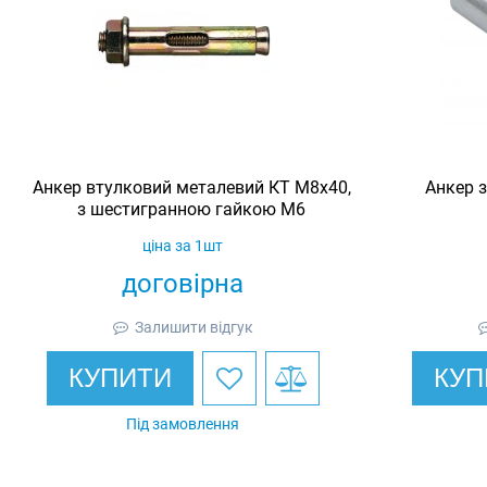
Анкер втулковий металевий КТ М8х40,
Анкер 
з шестигранною гайкою М6
ціна за 1шт
договірна
Залишити відгук
КУПИТИ
КУП
Під замовлення