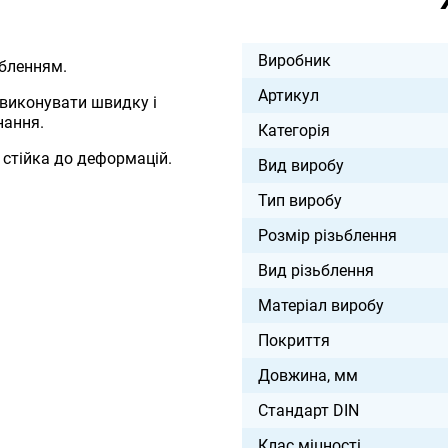
Виробник
ьбленням.
Артикул
 виконувати швидку і
нання.
Категорія
 стійка до деформацій.
Вид виробу
Тип виробу
Розмір різьблення
Вид різьблення
Матеріал виробу
Покриття
Довжина, мм
Стандарт DIN
Клас міцності