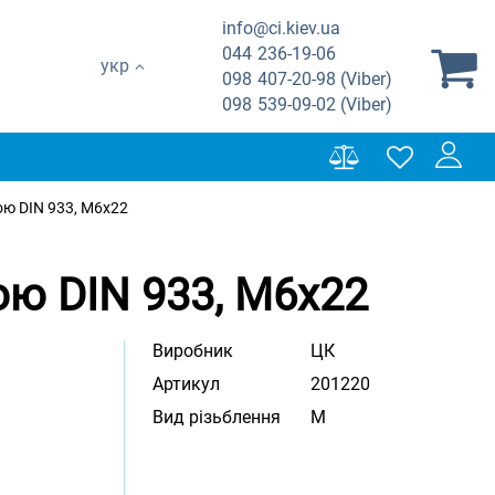
info@ci.kiev.ua
044
236-19-06
укр
098
407-20-98 (Viber)
098
539-09-02 (Viber)
ю DIN 933, М6х22
ю DIN 933, М6х22
Виробник
ЦК
Артикул
201220
Вид різьблення
M