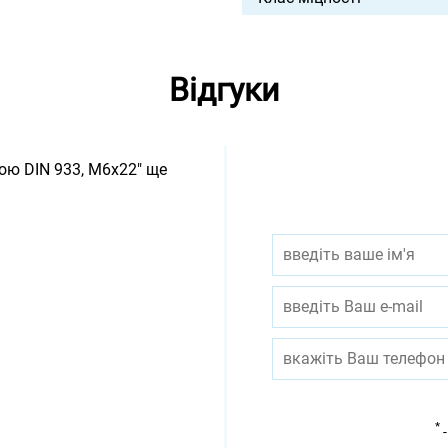
Відгуки
ою DIN 933, М6х22" ще
*
-