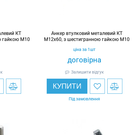
алевий КТ
Анкер втулковий металевий КТ
ю гайкою М10
М12х60, з шестигранною гайкою М10
ціна за 1шт
договірна
ук
Залишити відгук
КУПИТИ
Під замовлення