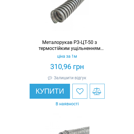
Металорукав РЗ-ЦТ-50 з
термостійким ущільненням
STANDART з протяжкою (бухта 10м)
ціна за 1м
310,96
грн
Залишити відгук
КУПИТИ
В наявності