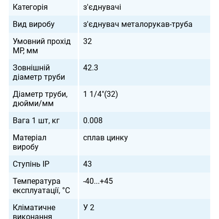
Категорія
з'єднувачі
Вид виробу
з'єднувач металорукав-труба
Умовний прохід
32
МР, мм
Зовнішній
42.3
діаметр труби
Діаметр труби,
1 1/4"(32)
дюйми/мм
Вага 1 шт, кг
0.008
Матеріал
сплав цинку
виробу
Ступінь IP
43
Температура
-40...+45
експлуатації, °С
Кліматичне
У 2
виконання