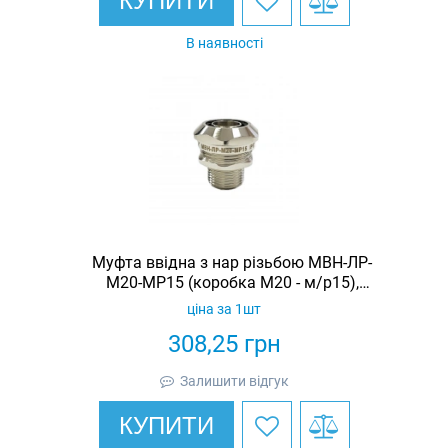
КУПИТИ
В наявності
Муфта ввідна з нар різьбою МВН-ЛР-
М20-МР15 (коробка М20 - м/р15),
латунь нікельована, IP67
ціна за 1шт
308,25
грн
Залишити відгук
КУПИТИ