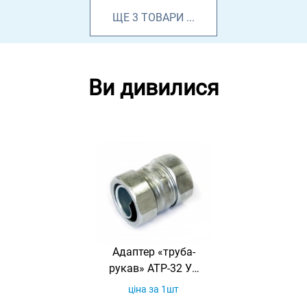
ЩЕ
3
ТОВАРИ
...
Ви дивилися
Адаптер «труба-
рукав» АТР-32 У2
IP43
ціна за 1шт