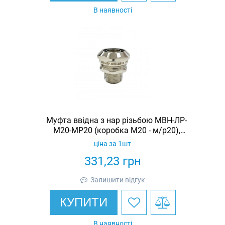
В наявності
Муфта ввідна з нар різьбою МВН-ЛР-
М20-МР20 (коробка М20 - м/р20),
латунь нікельована, IP67
ціна за 1шт
331,23
грн
Залишити відгук
КУПИТИ
В наявності