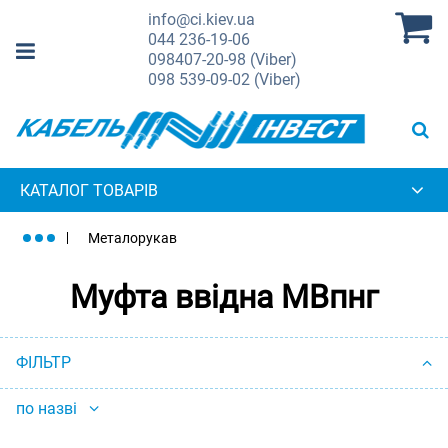
info@ci.kiev.ua
044
236-19-06
098
407-20-98 (Viber)
098
539-09-02 (Viber)
КАТАЛОГ ТОВАРІВ
Металорукав
Муфта ввідна МВпнг
ФІЛЬТР
по назві