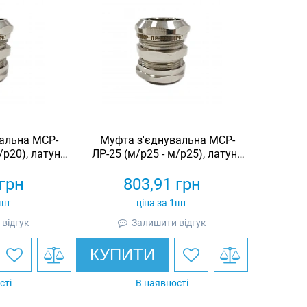
альна МСР-
Муфта з'єднувальна МСР-
/р20), латунь
ЛР-25 (м/р25 - м/р25), латунь
а, IP67
нікельована, IP67
грн
803,91
грн
1шт
ціна за 1шт
відгук
Залишити відгук
КУПИТИ
сті
В наявності