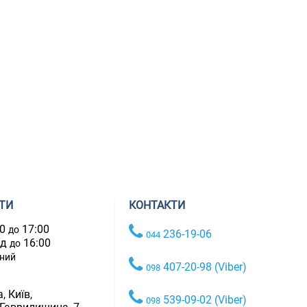
ТИ
КОНТАКТИ
00
17:00
до
236-19-06
044
ад
16:00
до
дний
407-20-98 (Viber)
098
, Київ,
539-09-02 (Viber)
098