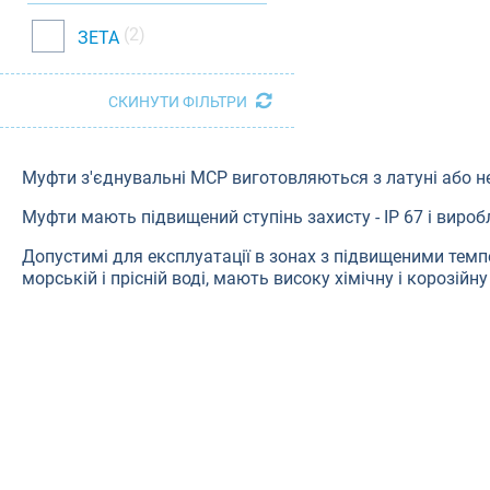
(2)
ЗЕТА
СКИНУТИ ФІЛЬТРИ
Муфти з'єднувальні МСР виготовляються з латуні або не
Муфти мають підвищений ступінь захисту - IP 67 і виро
Допустимі для експлуатації в зонах з підвищеними темпе
морській і прісній воді, мають високу хімічну і корозійну 