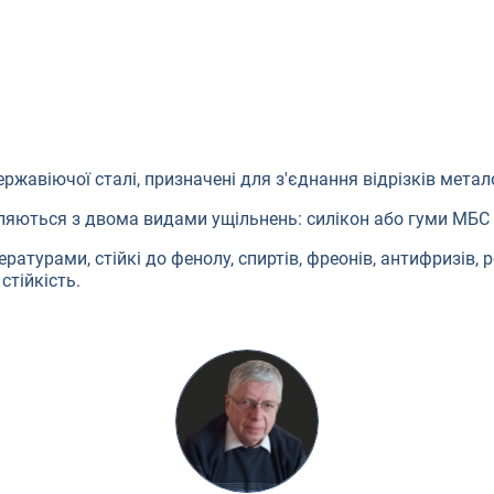
ржавіючої сталі, призначені для з'єднання відрізків метал
бляються з двома видами ущільнень: силікон або гуми МБС 
ратурами, стійкі до фенолу, спиртів, фреонів, антифризів, 
стійкість.