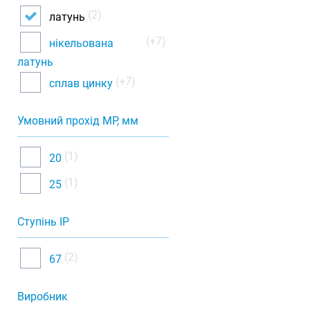
(2)
латунь
(+7)
нікельована
латунь
(+7)
сплав цинку
Умовний прохід МР, мм
(1)
20
(1)
25
Ступінь IP
(2)
67
Виробник