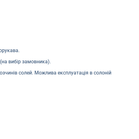
орукава.
(на вибір замовника).
розчинів солей. Можлива експлуатація в солоній