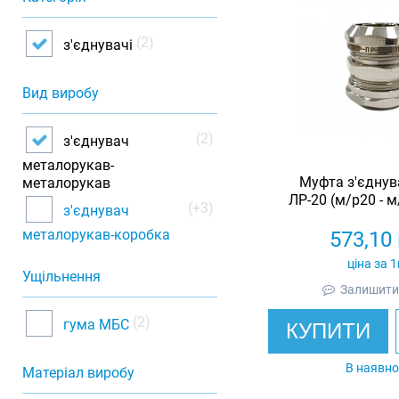
(2)
з'єднувачі
Вид виробу
(2)
з'єднувач
металорукав-
Муфта з'єднув
металорукав
ЛР-20 (м/р20 - м
(+3)
з'єднувач
нікельован
металорукав-коробка
573,10
ціна за 
Ущільнення
Залишити 
(2)
гума МБС
КУПИТИ
В наявно
Матеріал виробу